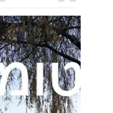
16 באוק׳ 2021
זמן קריאה 6 דקות
צ'סקי קרומלוב - הפנינה של
דרום צ'כיה
המלצה לטיול בעיר צ'סקי קרומלוב הפנינה של
דרום צ'כיה ואזור בוהמיה שמשמרת את אווירת י
הביניים, עיר מקסימה שתירצו לחזור אליה שוב
ושוב