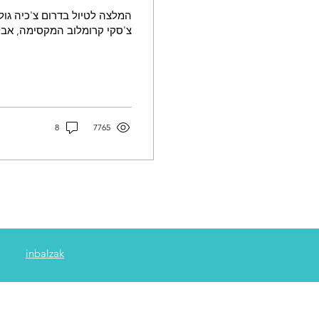
המלצה לטיול בדרום צ'כיה גול
צ'סקי קרומלוב המקסימה, אבל 
8
7765
inbalzak